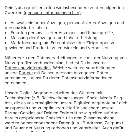
Strack-Zimmermann spricht sich für eine Stärkung des
Mittelstands und gegen die dritte Umweltspur aus.
GRÜNE und CDU wollen ihre Kandidaten bis zum
Frühjahr bestimmen. Gewählt wird wieder mit einer
Stichwahl. Die Landesregierung hatte die Stichwahl
zunächst abgeschafft - angeblich aus Kostengründen.
Diese Regel hatte das NRW-Verfassungsgericht aber
wieder einkassiert.
Anzeige
Anzeige