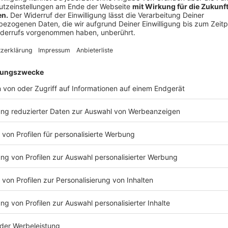
Wie schreibe ich eine Bewerbung um einen
Anzeige
Eine gute Bewerbung entscheidet oft darüber, ob ih
werdet. Daher lohnt es sich, etwas Zeit in die Erstell
Anzeige
Aufbau der Bewerbung
Anzeige
1. Anschreiben