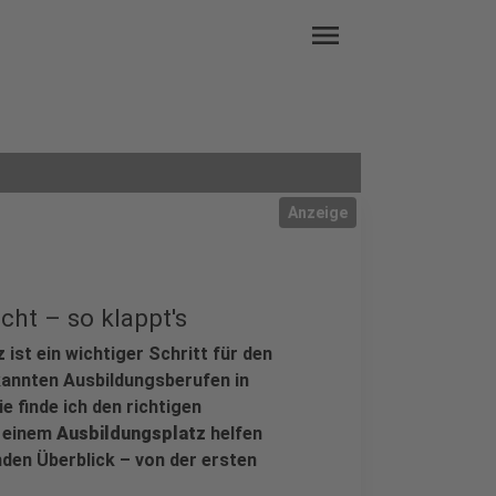
menu
Anzeige
cht – so klappt's
z
ist ein wichtiger Schritt für den
rkannten Ausbildungsberufen in
e finde ich den richtigen
h einem
Ausbildungsplatz
helfen
nden Überblick – von der ersten