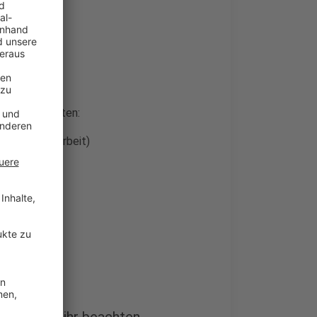
llen
le Möglichkeiten:
Agentur für Arbeit)
)
Chancen.