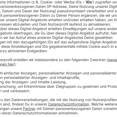
Ausbildungsplätze finden – die besten Que
Anzeige
Bei der Suche nach
Ausbildungsplätzen
gibt es vie
Online-Jobbörsen und Ausbildungsportale (z. B. 
Unternehmenswebseiten und Karriereportale
Ausbildungsmessen & Berufsinformationstage
Soziale Netzwerke (Instagram, TikTok, LinkedIn
Persönliche Kontakte & Empfehlungen
Tipp:
Je vielfältiger ihr sucht, desto höher sind die 
Anzeige