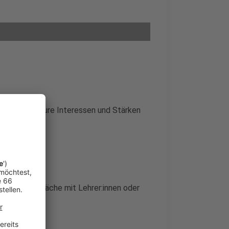
r euch über eure Interessen und Stärken
gt?
ests, Gespräche mit Lehrer:innen oder
.