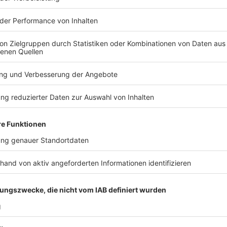
Persönliche Ansprache des Unternehmens („Se
geehrte Damen und Herren“)
Kurze Vorstellung: Wer bist du?
Motivation: Warum möchtest du genau diesen
diesem Unternehmen?
Bezug zu Stärken und Erfahrungen (z. B. Prakt
Abschluss mit Einladung zum Gespräch („Über 
2. Lebenslauf
Tabellarisch, übersichtlich, maximal zwei Sei
Angaben zu Schule, Praktika, Nebenjobs, bes
Fremdsprachen)
Foto (optional, aber in Deutschland oft noch 
3. Anlagen