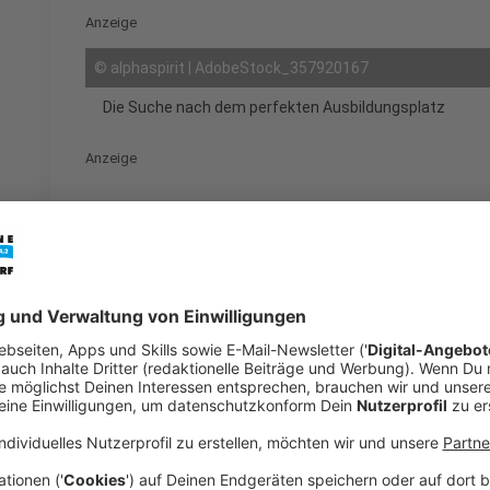
Anzeige
©
alphaspirit | AdobeStock_357920167
Die Suche nach dem perfekten Ausbildungsplatz
Anzeige
Bevor ihr nach
Ausbildungsplätzen
sucht, solltet ih
klarwerden:
Welche Tätigkeiten machen euch Spaß?
Seid ihr eher praktisch oder theoretisch veranla
Welche Schulfächer liegen euch besonders?
Tipps zum richtigen Ausbildungsplatz:
Berufswahlt
Praktika helfen euch, passende Berufe einzugrenzen
Anzeige