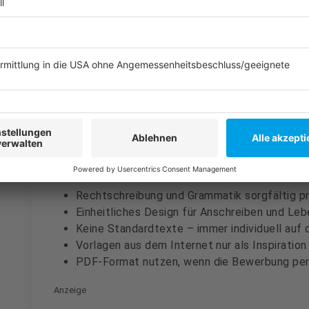
Schulzeugnisse
Praktikumsnachweise
Weitere Zertifikate (z. B. Sprachkurse, Erste-
Anzeige
Allgemeine Tipps für eine erfolgreiche Be
Anzeige
Rechtschreibung und Grammatik sorgfältig p
Einheitliches Design für Anschreiben und Le
Keine Standardtexte – immer individuell auf
Vorlagen aus dem Internet nur als Inspiration 
PDF-Format nutzen, wenn die Bewerbung per 
Anzeige