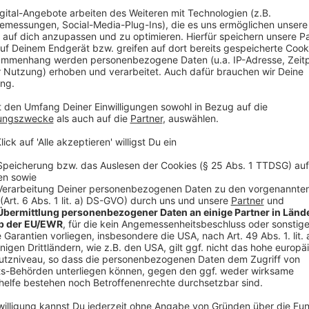
Bewerbung um einen Ausbildungsplatz – da
Anzeige
Die Bewerbung ist der Schlüssel, um im Auswahlproz
Bewerbung umfasst:
Anschreiben
mit Motivation & Stärken
Lebenslauf
mit schulischem & praktischem We
Zeugnisse & Praktikumsnachweise
Viele Unternehmen nutzen inzwischen auch digitale
Bewerbungsvideos.
Anzeige
©
Racle Fotodesign | AdobeStock_94654704
Ausbildungssuche - die Bewerbung
Anzeige