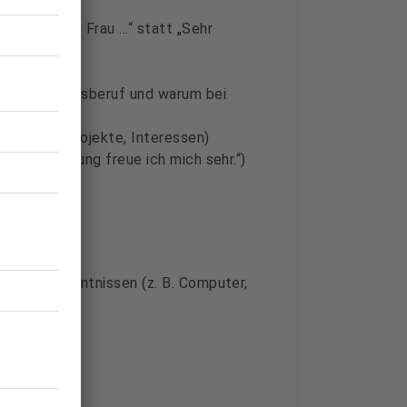
hr geehrte Frau …“ statt „Sehr
 Ausbildungsberuf und warum bei
ika, Schulprojekte, Interessen)
eine Einladung freue ich mich sehr.“)
ten
onderen Kenntnissen (z. B. Computer,
üblich)