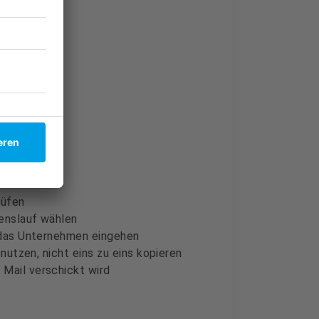
Hilfe-Kurs)
werbung
rüfen
benslauf wählen
 das Unternehmen eingehen
nutzen, nicht eins zu eins kopieren
Mail verschickt wird