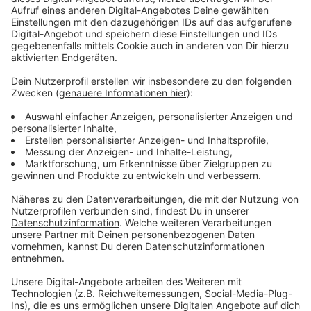
der bereits umgebauten Auffahrt Mecumstraße und
endet östlich an einem rot markierten Übergang für
Radfahrer an der Brinckmannstraße. Die Bauarbeiten
sollen, wetterabhängig, bis Ende November
abgeschlossen sein. Das ändert sich für Autofahrende:
Die Rechtsabbiegespur in die Brinckmannstraße
entfällt, das Abbiegen erfolgt über die Geradeausspur.
Die
Stadt
investiert rund 285.000 Euro in das Projekt.
Anzeige
Weitere Infos und Links zum Thema:
Anzeige
Die Meldung der Stadt
Neue Mobilitätsstation am S-Bahnhof Wehrhahn