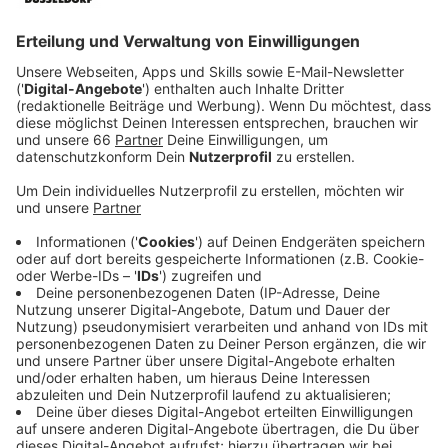
der Mecumstraße und der Brinckmannstraße.
Veröffentlicht:
Montag, 20.10.2025 07:05
Anzeige
Breiterer Radweg und Änderungen für
Autofahrende
Anzeige
Auf einer Länge von rund 150 Metern wird der Rad-
und Gehweg komplett erneuert und an die Standards
des Düsseldorfer
Radhauptnetzes
angepasst, meldet
die Stadt. Der Radweg wird von bisher 1,40 Meter auf
zwei Meter verbreitert und erhält eine rot eingefärbte
Asphaltdecke. Der neue Abschnitt beginnt westlich an