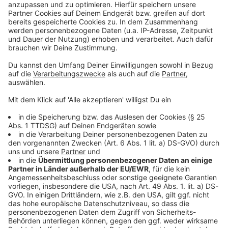
Radfahren in Düsseldorf
Anzeige
Folge uns für mehr News & Updates:
Anzeige
Livestream
|
Instagram
|
Facebook
|
WhatsApp-Kanal
Anzeige
Anzeige