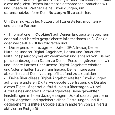
Anzeige
Klar ist: Am 13. Mai werden sich viele Fans nach
Hamburg aufmachen - dann spielt die Fortuna ab 20.30
Uhr am Millerntor gegen St. Pauli. Das Heimspiel
gegen Kiel ist für Samstag, den 6. Mai angesetzt. Und
in Hannover spielt die Fortuna am 21. Mai, das ist ein
Sonntag. Bereits seit längerer Zeit steht fest, dass
der Saisonabschluss beim 1. FC Kaiserslautern am 28.
Mai, einem Sonntag, ab 15:30 Uhr stattfindet.
Anzeige
Weitere Infos und Links zum Thema:
Anzeige