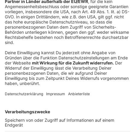
DAB+ ist ein
zusätzlicher
Weg, unser Radioprogramm
hören zu können. Parallel senden wir weiterhin
klassisch über UKW auf den bekannten Frequenzen.
Außerdem empfangt ihr uns über unsere App,
unsere
Website
, mit dem
Radioplayer
, sowie über eure
Alexa
!
Anzeige
Folge uns für mehr News & Updates
Anzeige
Instagram
|
Facebook
|
WhatsApp-Kanal
Anzeige