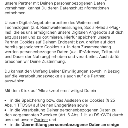
Sendegebiets war der Empfang über UKW nicht immer
störungsfrei möglich. Da UKW analog funktioniert, hört
ihr schlechten Empfang sofort (Rauschen,
Störgeräusche etc.). DAB+ enthält eine digitale
Fehlerkorrektur - so könnt ihr unser Programm auch bei
schlechtem Empfang in bester Qualität genießen.
Darüber hinaus können wir über DAB+ - wie über unsere
Webradios -Zusatzinfos wie Titel, Interpret usw. auf
eurem Radiodisplay anzeigen. Damit seht ihr zum
Beispiel auf einen Blick, welcher Titel gerade läuft.
Und im Gegensatz zum Webradio verbraucht ihr über
DAB+ kein Datenvolumen!
Anzeige
Antenne Düsseldorf weiterhin über UKW, App
und Internet hören
Anzeige