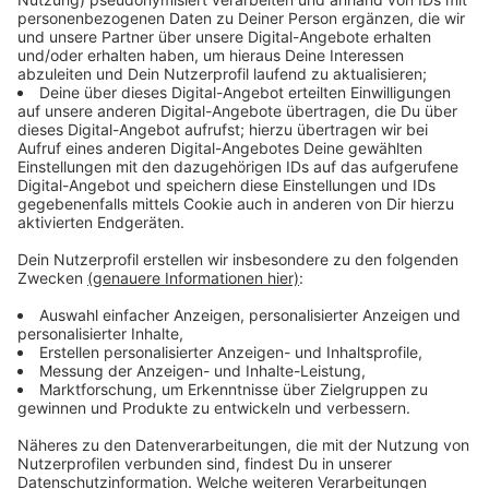
Führt einfach einen vollständigen Sendersuchlauf
durch. Bei den meisten Geräten findet ihr diese
Funktion direkt im Menü. Nach dem Suchlauf sollte
Antenne Düsseldorf in eurer Senderliste erscheinen.
Viele Autoradios führen automatisch einen
Sendersuchlauf durch
.
In diesem Fall taucht unser
Sender in der Liste auf, ohne dass ihr etwas tun müsst.
Sollte das nicht der Fall sein, führt den
Sendersuchlauf manuell durch.
Anzeige
Welche Vorteile hat DAB+?
Anzeige
Die bisherigen Empfangsprobleme sind mit DAB+
Geschichte. Besonders am Rand unseres