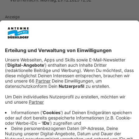
Veröffentlicht:
Montag, 29.12.2025 12:52
Anzeige
Seit Dezember 2025 könnt ihr unser Programm auch
digital über DAB+ empfangen - für kristallklare
Audioqualität ganz ohne Internet. Oft ist dafür nicht
einmal der Kauf eines neuen Empfängers notwendig. In
vielen neuen Auto-, Küchen- oder Wohnzimmerradios
ist DAB+ bereits integriert.
Anzeige
Wie finde ich Antenne Düsseldorf auf DAB+?
Anzeige