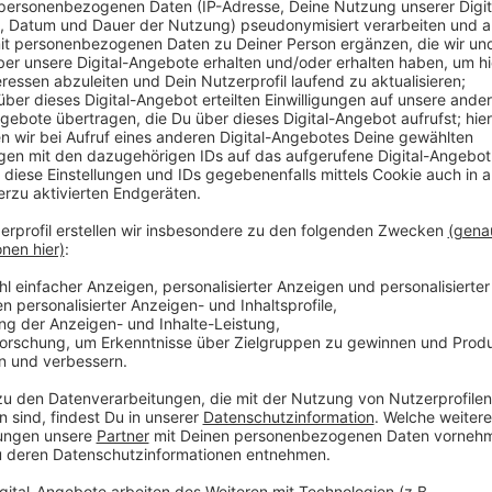
Sperrung in dieser und der kommenden -
Anzeige
Im
U-Bahnhof Nordstraße
wird eine Abschottung im 
fahren zwischen der Altstadt und Stockum Ersatzbu
Die Sperrungen gehen in dieser und der kommenden 
Donnerstag, immer zwischen 21 Uhr und 3.30 Uhr.
Anzeige
Weitere Infos und Links zum Thema:
Anzeige