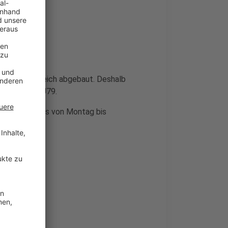
Schienenbereich abgebaut. Deshalb
sse auf der U79.
Woche jeweils von Montag bis