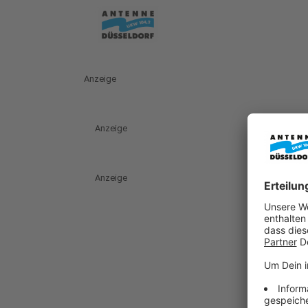
Anzeige
Anzeige
Anzeige