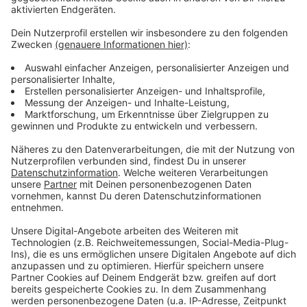
Anzeige
Weitere Infos und Links zum Thema:
Anzeige
Meldung der Stadt zum Kinder- und Buchfest zum
Welttag des Buches im KAP1
Unsere Meldung vom 4. Februar 2024:
Anmelderekord in Düsseldorfer Stadtbüchereien
Hier in Düsseldorf macht sich auch die Lesebande
für Leseförderung stark
Anzeige