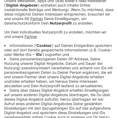
Veröffentlicht:
Dienstag, 23.04.2024 05:27
Anzeige
Mit vielen Aktionen soll dabei unter anderem auf das
Lesen, auf die Bücher und auf die Rechte der Autoren
aufmerksam gemacht werden. Alle Infos zum
Programm stehen auch auf
antenneduesseldorf.de/nachrichten. Das gestiegene
Interesse am Lesen lässt sich hier bei uns in der Stadt
auch an aktuellen Zahlen ablesen. Im Februar haben wir
über eine Anmelderekord der Stadtbüchereien
berichtet. Gut 1.600 Menschen haben sich im Januar
zum ersten Mal einen Bibliotheksausweis ausstellen
lassen. So viele waren es in der Geschichte der
Düsseldorfer Stadtbüchereien noch nie.