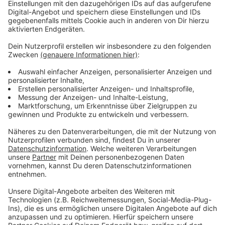
Apothekerprotest
Anzeige
Für den Mittag ist eine Demonstration auf dem
Burgplatz angekündigt, für die tausende Teilnehmer
erwartet werden. Die Notfallversorgung ist heute aber
den ganzen Tag über gewährleistet, denn die
Notdienst-Apotheken bleiben geöffnet.
Anzeige
Weitere Infos und Links zum Thema:
Anzeige
Die Notdienstapotheken (hier einfach das Datum