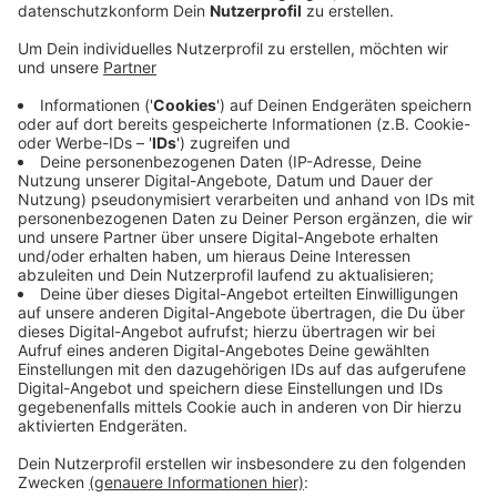
Veröffentlicht:
Montag, 30.12.2019 05:35
Anzeige
Durch das Verbot möchte die Stadt das
Verletzungsrisiko für die Altstadtbesucher verringern.
Damit wir uns auch daran halten werden 50 Mitarbeiter
vom Ordnungsamt im Einsatz sein. Aber auch außerhalb
der Altstadt gibt es einiges zu beachten. Auch in der
Nähe von Seniorenheimen, Kirchen oder
Krankenhäusern ist Feuerwerk untersagt. Generell ist
das Abbrennen von Feuerwerk nur am 31. Dezember
und am 1. Januar erlaubt. Wer davor oder danach Böller
zündet begeht eine Ordnungswidrigkeit und riskiert
eine Geldstrafe.
Anzeige