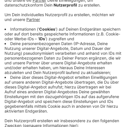
rät: Medizinisch nicht notwenige Behandlungen
lieber verschieben – das Ansteckungsrisiko sei zu
groß.
Veröffentlicht:
Donnerstag, 26.03.2020 05:34
Anzeige
Im Zweifelsfall sollte man gemeinsam mit der Praxis
entscheiden, ob ein Arztbesuch nötig ist. In vielen
Praxen werden die hohen hygienischen Standards
betont, so dass es unbedenklich sei, die vereinbarten
Termine wahrzunehmen. Um finanzielle Härten zu
vermeiden werden Krankenkassen jetzt aufgefordert,
die für Krisenzeiten vorgesehenen Mittel an die
betroffenen Praxen auszahlen.