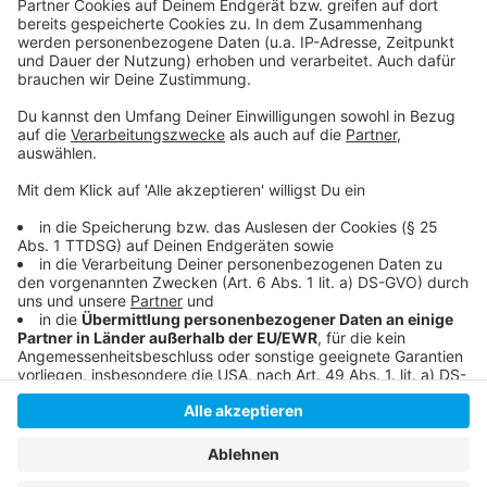
persönlicher Wochenrückblick - so privat wie noch nie,
so lustig wie immer.
Anzeige
Anzeige
Anzeige
Anzeige