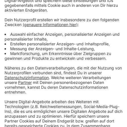
Atze Schröder - "Wat ne Woche" - Der
Podcast
Anzeige
Was macht der Künstler eigentlich, wenn er nicht auf
der Bühne oder vor der Kamera steht? Hier erfahren
wir es. Im Podcast "
Wat ne Woche
" erzählt Atze
Schröder die schönsten Geschichten, die lustigsten
Anekdoten, intime Geständnisse und haut natürlich
seine Lieblingspromis in die Pfanne, so wie wir ihn
kennen und lieben. Atze Schröder und sein ganz
persönlicher Wochenrückblick - so privat wie noch nie,
so lustig wie immer.
Anzeige