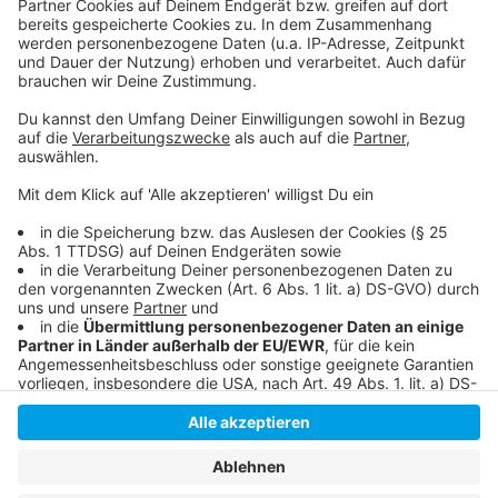
persönlicher Wochenrückblick - so privat wie noch nie,
so lustig wie immer.
Anzeige
Anzeige
Anzeige
Anzeige