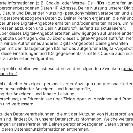
Anzeige
Auszug aus der neuen Folge seines Podcas
Anzeige
ATZE - Wat ne Woche - "In zwei Monaten ist E
Anzeige
Atze Schröder - "Wat ne Woche" - Der Podc
Anzeige