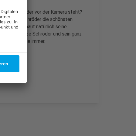
f der Bühne oder vor der Kamera steht?
rzählt Atze Schröder die schönsten
dnisse und haut natürlich seine
und lieben. Atze Schröder und sein ganz
, so lustig wie immer.