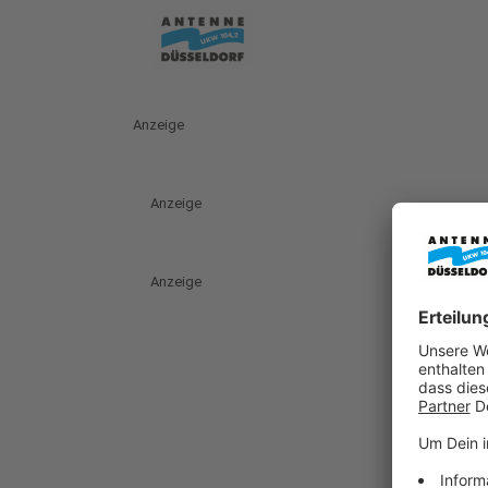
Anzeige
Anzeige
Anzeige