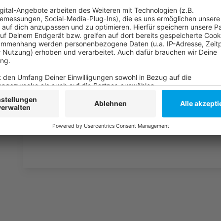
Was macht der Künstler eigentlich, wenn er nicht au
Hier erfahren wir es. Im Podcast "
Wat ne Woche
" e
Geschichten, die lustigsten Anekdoten, intime Gestän
Lieblingspromis in die Pfanne, so wie wir ihn kennen 
persönlicher Wochenrückblick - so privat wie noch nie
Anzeige
Anzeige