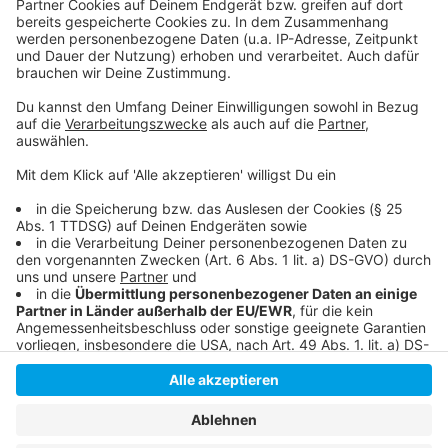
persönlicher Wochenrückblick - so privat wie noch nie,
so lustig wie immer.
Anzeige
Anzeige
Anzeige
Anzeige