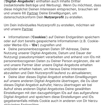
quasi jetzt!
Veröffentlicht:
Donnerstag, 11.01.2024 00:00
Anzeige
Comedy
Atze Schröders Kaltstart 24: "Wintergrillen"