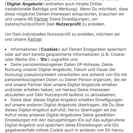
Veröffentlicht:
Freitag, 30.08.2024 01:44
Anzeige
Comedy
Atze Schröders Kaltstart 24: "Tschüss
August"