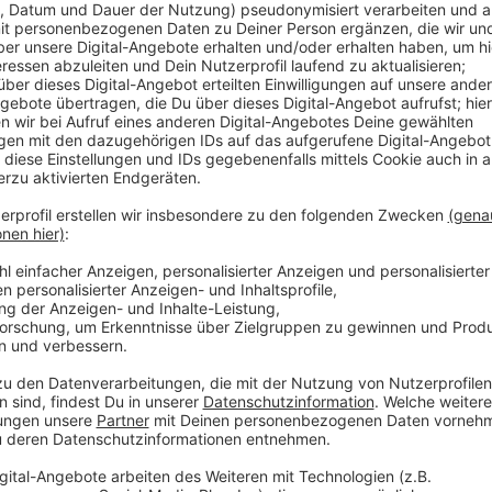
Veröffentlicht:
Donnerstag, 12.09.2024 00:00
Anzeige
Comedy
Atze Schröders Kaltstart 24:
Anzeige
Der Sommer hat dieses Jahr lange auf sich warten l
heißer, Schröder! Schon zum Jahresanfang hat uns A
jetzt will er uns gut gelaunt bis in den Herbst bringe
"Lass' mich mal machen." Also volle Kraft voraus und