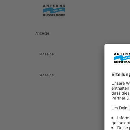
Anzeige
Anzeige
Anzeige