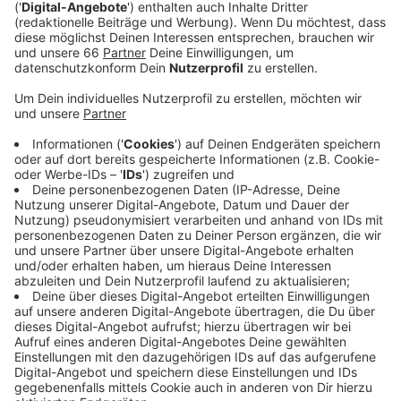
Veröffentlicht:
Mittwoch, 24.04.2024 02:44
Anzeige
Comedy
Atze Schröders Kaltstart 24: "Neun Jahre
Apple Watch"