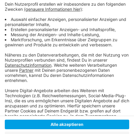
Wie wird euer Jahresstart 2024? Macht euch keine
Sorgen, alles wird gut! Auf rauer See braucht man
einen erfahrenen Kapitän, der einen in den sicheren
Hafen der guten Laune schippert. Atzes Mantra für ein
glückliches Leben: "Lass' mich mal machen." Also volle
Kraft voraus und viel Spaß bei Atze Schröders
Kaltstart 24.
Anzeige
Anzeige
Anzeige