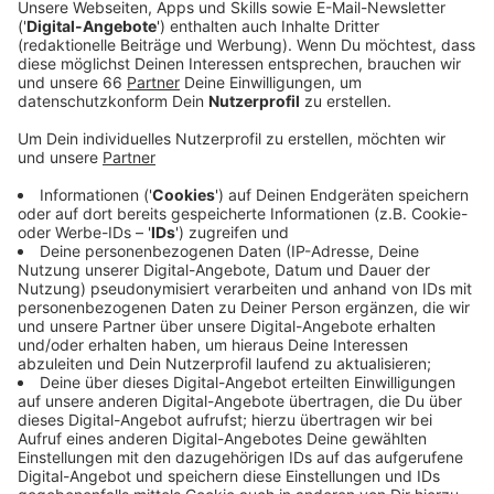
eleganter funktioniert – der Gameboy ist Kult und
liegt bei vielen bestimmt noch rum. Bei Atze liegt
der Gameboy höchstens im Handschuhfach von
seinem 911er.
Veröffentlicht:
Freitag, 19.04.2024 02:44
Anzeige