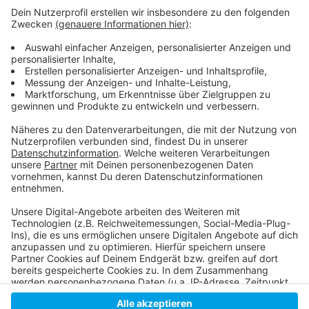
Wie wird euer Jahresstart 2024? Macht euch keine
Sorgen, alles wird gut! Auf rauer See braucht man
einen erfahrenen Kapitän, der einen in den sicheren
Hafen der guten Laune schippert. Atzes Mantra für ein
glückliches Leben: "Lass' mich mal machen." Also volle
Kraft voraus und viel Spaß bei Atze Schröders
Kaltstart 24.
Anzeige
Anzeige
Anzeige