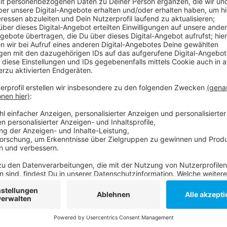
Comedy
Atze Schröders Kaltstart 24:
Anzeige
Wie wird euer Jahresstart 2024? Macht euch keine So
braucht man einen erfahrenen Kapitän, der einen in 
schippert. Atzes Mantra für ein glückliches Leben: "
voraus und viel Spaß bei Atze Schröders Kaltstart 24
Anzeige