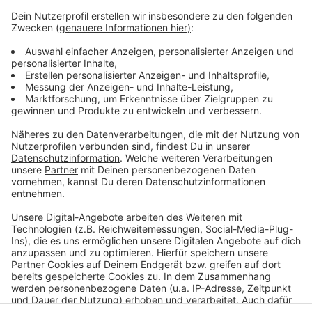
Wie wird euer Jahresstart 2024? Macht euch keine
Sorgen, alles wird gut! Auf rauer See braucht man
einen erfahrenen Kapitän, der einen in den sicheren
Hafen der guten Laune schippert. Atzes Mantra für ein
glückliches Leben: "Lass' mich mal machen." Also volle
Kraft voraus und viel Spaß bei Atze Schröders
Kaltstart 24.
Anzeige
Anzeige