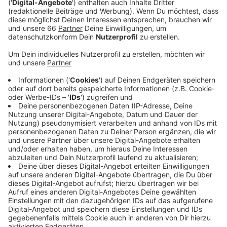
Intelligenz Atze Schröder.
Veröffentlicht:
Mittwoch, 24.01.2024 00:15
Anzeige
Comedy
Atze Schröders Kaltstart 24: "Computer"