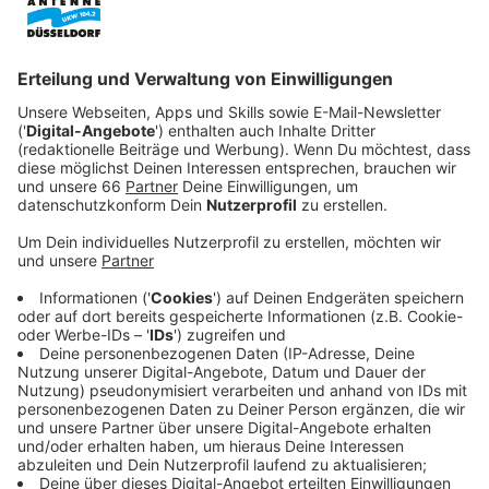
Anzeige
Die Sanierung dauert voraussichtlich bis Ende des
Jahres. Erst danach können die geplanten
Modernisierungen für den Brandschutz beginnen.
Anzeige
Strenge Sicherheitsmaßnahmen bei der
Sanierung
Anzeige
Eine Fachfirma führt die Arbeiten unter strengen
Sicherheits- und Umweltschutzvorgaben durch. Um zu
verhindern, dass Asbestfasern entweichen, wurde ein