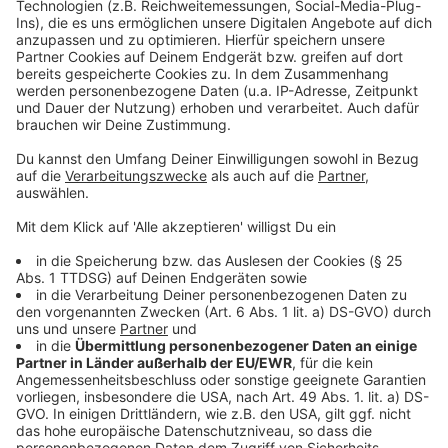
reduzierter Geschwindigkeit. Fahrgäste sollten die
Haltestellen "Heinrich-Heine-Allee" und "ERGO-
Platz/Klever Straße" nutzen.
Anzeige
Weitere Infos und Links zum Thema:
Anzeige
Die Meldung der Stadt
Unsere Meldung vom 24. Juni: Haltestelle
"Nordstraße" ungefährlich
Die Homepage der Stadtteil-Initiative Nordstraße
Anzeige