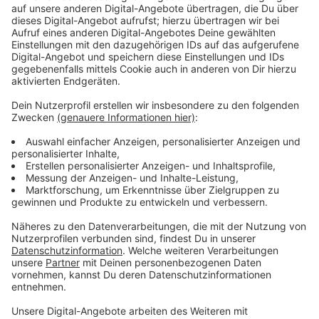
sogenannter
Schwarzbereich
mit Schleusen
eingerichtet. Ein unabhängiges Fachbüro überwacht
die Maßnahmen und führt regelmäßige Messungen
durch. Die Arbeiter tragen Schutzanzüge und
Atemmasken, während die Luft durch spezielle Filter
gereinigt wird.
Anzeige
U-Bahnhof Nordstraße bleibt für Fahrgäste
gesperrt
Anzeige
Experten betonen, dass für Anwohner und Fahrgäste
keine Gefahr besteht. Aus Sicherheitsgründen bleibt
die Haltestelle für Fahrgäste gesperrt. Die U-Bahn-
Linien U78 und U79 passieren die Station mit