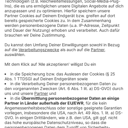
Nein, Amy Winehouse ist nicht auferstanden - hier
spielt Mark Ronson gemeinsam mit der tollen RAYE.
Anzeige
Weitere Infos und Links zum Thema
Anzeige
Ihr komplettes Live-Set vom Rock Werchter Festival
RAYE und ihr großartiges TinyDesk-Concert
2024 gewann sie als erste(r) Solo Artist sechs Brit
Awards an einem Abend - und das war ihre
Performance
Anzeige