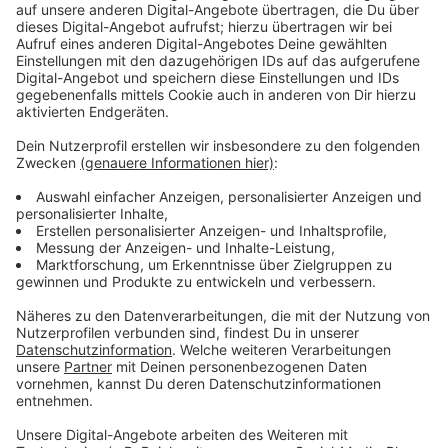
schon pikant ist, dass RAYE auch mit Mark Ronson
zusammen gearbeitet hat, der das Album BACK TO
BLACK inklusive Hitsingle "Valerie" produzierte. Mit
RAYE hat Ronson das Stück "Suzanne" aufgenommen.
Es hat ebenso Welthit-Potential. Da wir das aber
bestimmt dieses Jahr ohnehin noch öfter im Radio
hören, habe ich mich zur eingehenderen Vorstellung für
das Stück "WORTH IT." entschieden, nachzuhören
oben. Und hier unten bei den Links empfehle ich vor
allem die Live-Performances - Versprechen: Ihr
werdet Fan!
Anzeige
©
Insta: @raye