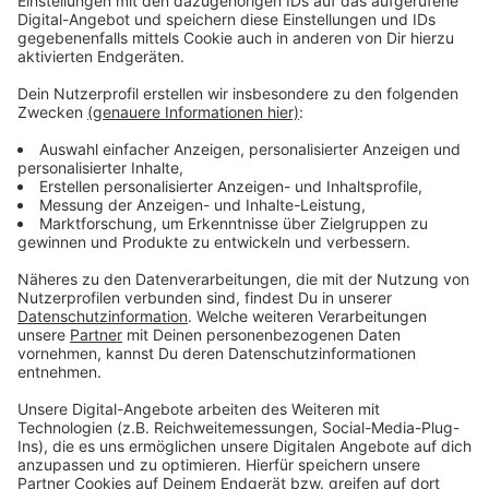
Anzeige
©
@ninachuba / Instagram
So hat Nina Chuba ihren Nummer 1-Hit "Wildberry Lillet"
gefeiert - mal sehen, ob dazu noch ein MTV Music
Award kommt. Nina ist als bester deutscher Act
nominiert, die Verleihung ist ja im November hier in
Düsseldorf.
Anzeige
Weitere Infos und Links zum Thema:
Anzeige
Nina Chuba beim Lollapalooza