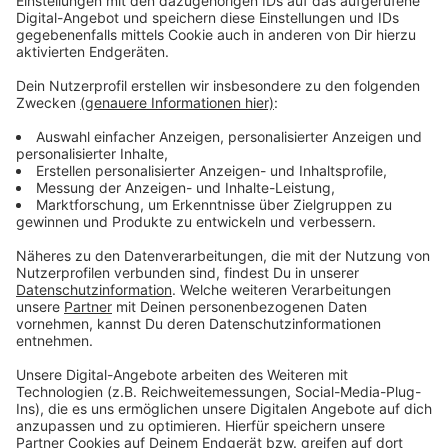
verkaufen Ihnen alles fürs Schlafzimmer – bis auf eine
Frau!“ eines örtlichen Möbelhauses.
Anzeige
©
Insta: @ebtgofficial / Marcelo Krasilcic
Tracey Thorn und Ben Watt, 1995 in New York
Anzeige
Weitere Infos und Links zum Thema:
Anzeige
Noch mehr Wiki-Wissen zu Everything But The Girl