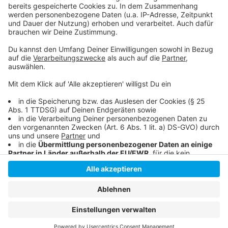
Die offizielle Homepage
musikexpress.de: Das Comeback von Everything But
The Girl
Anzeige
Anzeige
Anzeige
Anzeige