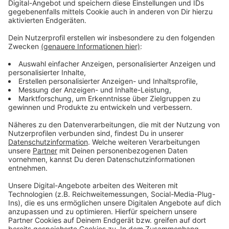
Gesang), Max Schröder (Drums) und Felix Weigt (Keys
& Bass). Es ist eine hochsympathische Formation, die
Geschichten aus der Stadt oder auch von der Liebe
erzählt. Ab dem Sommer 2025 geht's auf Tour, Anfang
Dezember stehen Köln und Essen als Düsseldorf-
Nachbarn auf dem Plan. Just sayin'!
Anzeige
Weitere Infos und Links zum Thema:
Anzeige
Wikipedia: Die Höchste Eisenbahn
Farbfilm: Die Höchste Eisenbahn covert Nina Hagen
(gemeinsam mit AnnenMayKantereit)