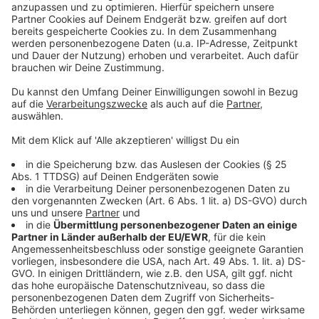
Musikgeschichte: Das Video zur Eins Zwo-Single "Hand
auf's Herz"
Auch mal schön: ein Video, bei dem nur ein
Plattencover zu sehen ist ("Gedanken, gut")
Dendemann als Intro-Rapper des Neo Magazin Royale
- ein Zusammenschnitt
Dende bei Insta: "bester Rapper Deutschlands"
Anzeige
Anzeige