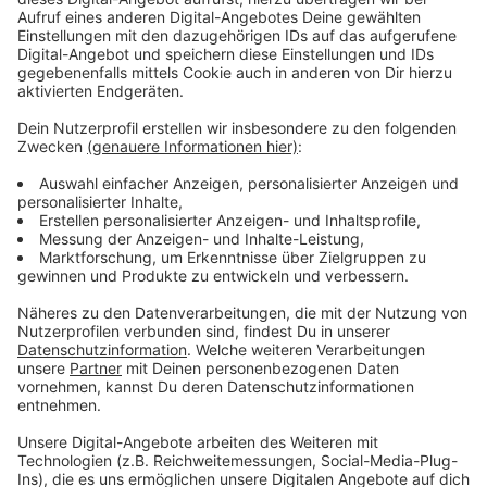
entschuldigt bitte meine Euphorie in dem Beitrag. Ich
empfehle jedenfalls dringend nochmal in diese Zeit
einzutauchen... die Links unten können da Starthilfe
geben!
Anzeige
©
Insta: @dendegram / @christianhedel
Starker Schriftzug: Dendemanns Version des
"Champion"-Logos als puristische Livekulisse
Anzeige
Weitere Infos und Links zum Thema:
Anzeige