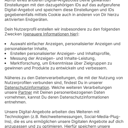
die im Lokalradio nicht so ne Musik-Serie wie
#arnelegtauf, ha!
Anzeige
©
Instagram-Seite Balthazar / Alexander D'Hiet
In ihrer belgischen Heimat sind Balthazar Superstars -
hier in der Lotto Arena in Antwerpen, Ende Nov' 21
Anzeige
Weitere Infos und Links zum Thema:
Anzeige