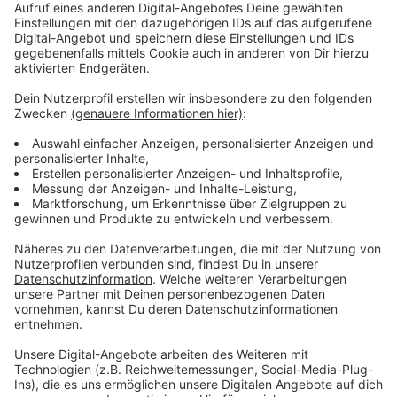
Anzeige
Ganz wunderbar an der Musik von Albert Hammond Jr
(und speziell der aktuellen Platte "Melodies On
Hiatus") ist die Varianz. Es wird gerockt, es wird
gedanced oder gejazzt und manchmal auch alles auf
einmal, wie im Album-Closer "Alright Tomorrow" mit der
Sängerin Rainsford, das ich für diese #arnelegtauf-
Folge ausgewählt habe. Nachzuhören oben!
Anzeige
Weitere Infos und Links zum Thema:
Anzeige