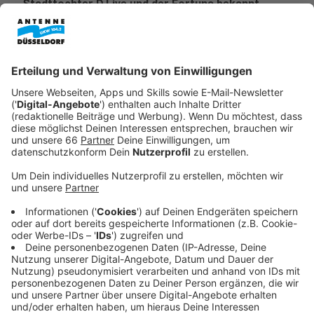
Stadttochter
D.Live
und der
Fortuna
bekannt.
Veröffentlicht:
Donnerstag, 28.08.2025 04:43
Anzeige
Neue Fußgängerbrücke und Heimat für
Fortuna-Fans
Anzeige
Aktuell wird eine Fußgängerbrücke zwischen dem
neuen Biergarten und der Arena gebaut. Fortunas
Vorstandsvorsitzender Alexander Jobst hofft, dass
die Arena durch die Investitionen noch mehr zur
Heimat für die Fortuna-Fans wird.
Anzeige