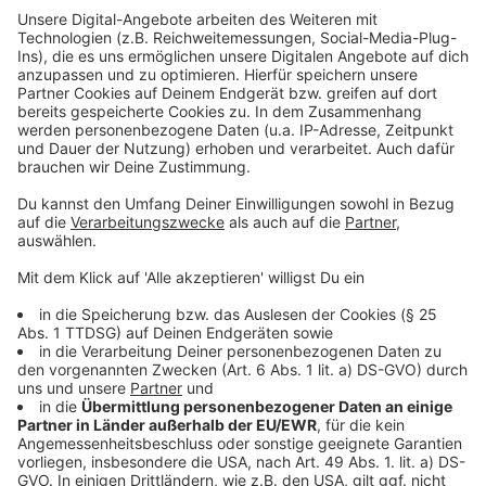
Betreiber D.Live und der Fortuna. Die Konditionen
bleiben bis zur Saison 2028/2029 unverändert.
Anzeige
©
Landeshauptstadt Düsseldorf/Claus Langer
Anzeige
Weitere Infos und Links zum Thema:
Anzeige
Die Meldung der Stadt zum Arenapakt
Unsere Fortuna-Sonderseite
Fortuna für Alle