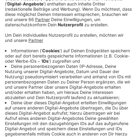
Veröffentlicht:
Donnerstag, 11.03.2021 15:45
Anzeige
Es war eine Sensation, als 2009 das ungewöhnlich gut
erhaltene Wrack eines alten Plattbodenschiffes
entdeckt wurde. Experten hatten den Zustand des
Schiffes für den gesamten Rheinverlauf als einmalig
eingestuft. Um den Fund zu erhalten, musste er
aufwendig behandelt werden: Das Schiff wurde in rund
1.000 Einzelteile zerlegt, die ständig feucht gehalten
werden mussten, damit sie nicht austrocknen. Der
längste Teil der Arbeiten war das Tränken der Teile
mit einer chemischen Flüssigkeit, die das Holz haltbar
macht. Wie lange es jetzt dauern wird, das Schiff
wieder zusammen zu bauen und wo es dann stehen
könnte, ist noch unklar - für das Schifffahrtsmuseum