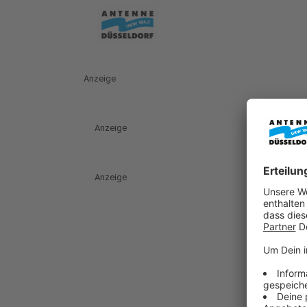
Anzeige
Anzeige
Anzeige