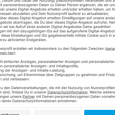
Anzeige
In NRW zeigt sich ein anderes Bild. Hier sind mehr M
Konkret sind 743.115 Menschen in NRW ohne Job. Di
7,4 Prozent.
Anzeige
Weitere Infos und Links zum Thema:
Anzeige
Arbeitsmarkt im Mai
CSU: Ukraine-Flüchtlinge ohne Job zurückschick
Analyse: Alleinerziehende am stärksten von Arm