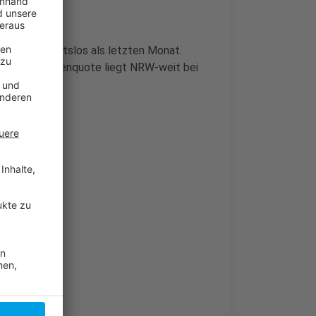
enschen arbeitslos als letzten Monat.
e Arbeitslosenquote liegt NRW-weit bei
en
ut betroffen