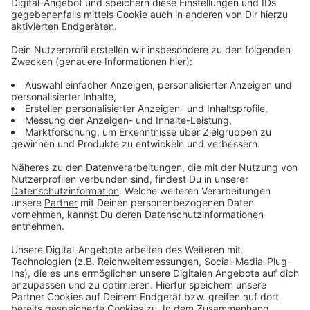
Anzeige
Sie wisse außerdem, dass es bei den aktuellen Corona-
Infektionszahlen eine schwierige Zeit sei, zu streiken.
Man habe mit der Uniklinik aber eine Notdienst-
Versorgung vereinbart, so dass Notfälle weiter
versorgt werden können.
Anzeige
Weitere Infos und Links zum Thema
Anzeige
Warnstreik von Verdi an mehreren Unikliniken
Hier informiert die Uniklinik Düsseldorf über den
Warnstreik