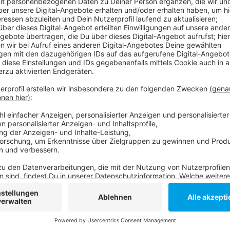
Der Düsseldorfer Agentur-Chef Köpke sagt: Nicht j
Deshalb sei es für die Bewerber jetzt wichtig, etwas 
Endspurt beim Vergeben der Plätze - oft seien dabei 
nahe kämen, aber ein bisschen anders heißen. Das T
neuen Arbeitslosenzahlen bemerkbar. In Düsseldorf 
Jobsuche, leicht mehr als im Juni. Der Grund ist, da
sind, bei denen die Azubis nicht direkt übernommen 
Anzeige