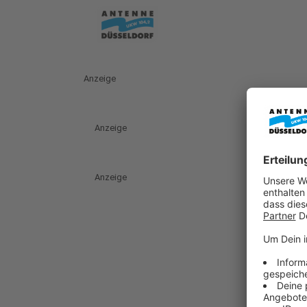
Anzeige
Anzeige
Anzeige