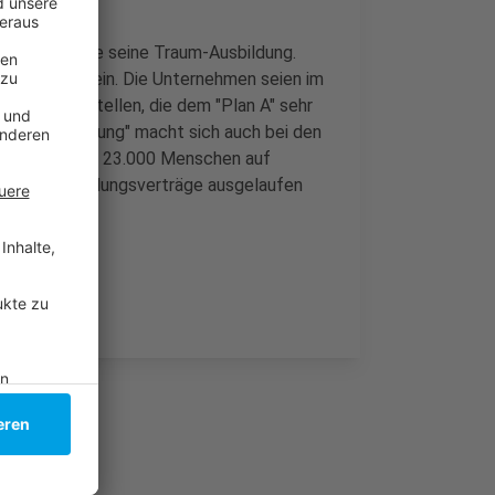
eder bekomme seine Traum-Ausbildung.
flexibel zu sein. Die Unternehmen seien im
aber auch Stellen, die dem "Plan A" sehr
hema "Ausbildung" macht sich auch bei den
sind Ende Juli 23.000 Menschen auf
ss viele Ausbildungsverträge ausgelaufen
wurden.