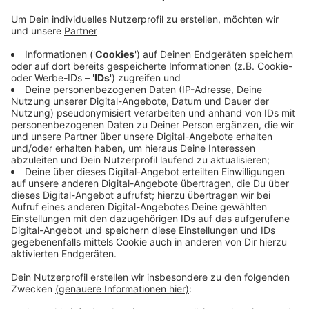
Veröffentlicht:
Montag, 30.09.2019 05:57
Anzeige
Die Arbeiten beginnen an der Lilienthalstraße /
Freiligrathplatz. Auch in Rath bekommen Anwohner
den Start der Bauarbeiten mit. An der Eckener Straße
wird die Sackgasse beim TUS Nord für den
Autoverkehr gesperrt. Anschließend werden die
Arbeiten an der Flughafenstraße fortgesetzt. Ob der
von der Stadt geplante Zeitplan eingehalten werden
kann, ist wegen einer Klage unsicher.
Anzeige