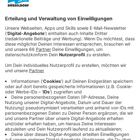
Anzeige
Zum einen wird die
Hofgartenpromenade
am Kö-
Bogen fertiggestellt. Diese Arbeiten kosten rund zwei
Millionen Euro. Zum anderen plant die Stadt, den Fuß-
und Radverkehr auf der benachbarten Schadowstraße
neu zu sortieren.
Anzeige
Fuß- und Radwege sollen getrennt werden
Anzeige
Immer wieder kommen sich Radfahrer und Fußgänger
auf der Schadowstraße ins
Gehege
. Kein Wunder bei