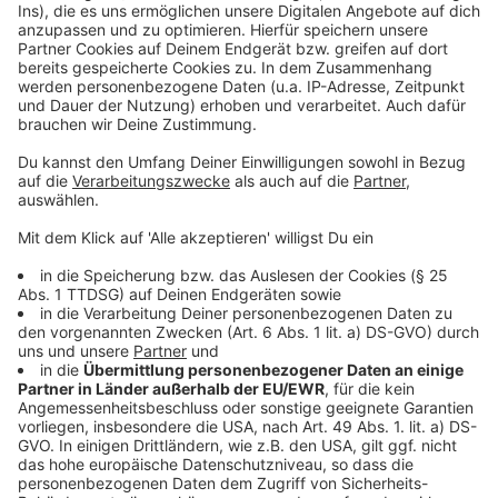
Weitere Infos und Links zum Thema:
Anzeige
Meldung der Stadt zum Fuß- und Radverkehr auf der
Schadowstraße:
Meldung der Stadt zur Fertigstellung der
Hofgartenpromenade:
Der Hofgarten selbst ist nach Orkan ELA jahrelang
saniert worden:
Anzeige