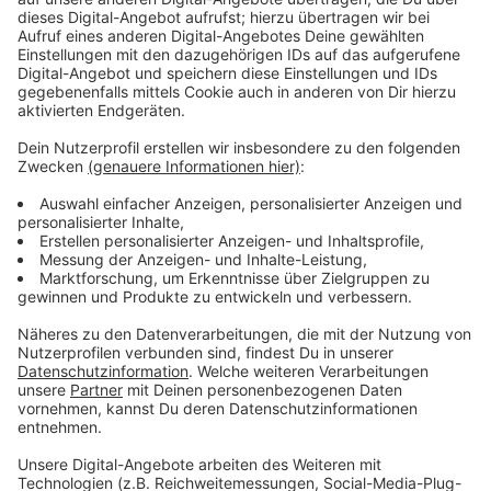
über 100.000 Passanten täglich. Jetzt hat die Stadt
ein Gutachten zur Verbesserung in Auftrag gegeben.
Fuß- und Radwege sollen demnach dort strikt
getrennt werden, so OB Keller. Einzelheiten werden in
den nächsten Wochen besprochen.
Anzeige
Bauarbeiten sollen ein halbes Jahr dauern
Anzeige
Dann beginnen auch die Arbeiten für die Erweiterung
der Hofgartenpromenade am Kö-Bogen. Dort werden
unter anderem Wege und Flächen neu gestaltet. Das
dauert voraussichtlich ein halbes Jahr.
Anzeige