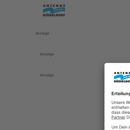
Anzeige
Anzeige
Anzeige