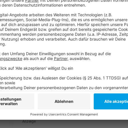
Sommerferien sollen die Sichtschutzwände dann als
zeigt dort unter anderem großflächige Expeditions
Jahres sollen die Terrarien nach Abschluss der Arbe
werden.
Anzeige
Weitere Infos und Links zum Thema:
Anzeige
Stadt sucht Fotos zur Düsseldorfer Zoogeschichte
Brillenpinguine zurück im Gehege
Kultur-Sanierung: Neue Fassade für die Tonhalle
Anzeige