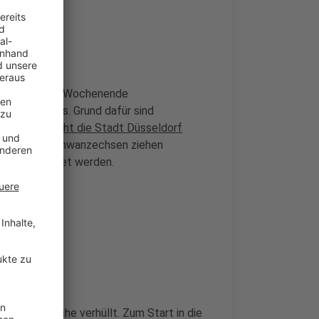
ur noch dieses Wochenende
de des Jahres. Grund dafür sind
s.
Darauf macht die Stadt Düsseldorf
nd Krokodilschwanzechsen ziehen
neu abgedichtet werden.
mmenden Woche verhüllt. Zum Start in die