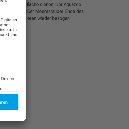
 Ausstellungsfläche dienen: Der Aquazoo
-Aufnahmen großer Meeresräuber. Ende des
iten von den Tieren wieder bezogen