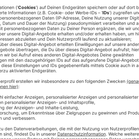
Manche Tierarten nur noch kurz zu sehen
Anzeige
Einige Tierarten des Düsseldorfer Aquazoos sind n
(05./06.07.2025) zu sehen – und dann erst wieder En
Sanierungsarbeiten im letzten Drittel des Rundgang
aufmerksam.
Titicaca-Riesenfrösche, Nacktmulle u
vorübergehend aus ihren Terrarien aus. Sie müssen 
Anzeige
Sichtschutzwände werden kreativ genutzt
Anzeige
Um das vorzubereiten, wird dieser Bereich in der ko