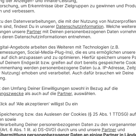
Anzeige
Dazu kommen wenig Schlaf und oft auch fettige, sa
Bluthochdruck, Diabetes oder Herzproblemen sollten
besser Wasser statt Bier trinken und bei Snacks ehe
Anzeige
Ausgewogene Mischung wichtig
Anzeige
Das gelte aber auch für gesunde Menschen, wichtig 
ausgewogene Mischung.