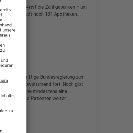
Dezember 2024) ist die Zahl gesunken – um
 in unserer Stadt noch 181 Apotheken.
ordert die künftige Bundesregierung zum
sich dieser Abwärtstrend fort. Noch gibt
n jeder Kommune mindestens eine
ientinnen und Patienten weiter.