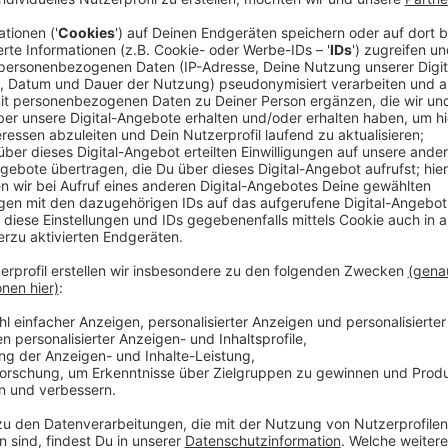
Innerhalb eines Jahres (1. Januar 2024 bis zum 31. 
sieben auf 151. Vor zehn Jahren (Ende 2014) gab es
Anzeige
Immer weitere Wege für Patienten
Anzeige
Die
Apothekerkammer Nordrhein
schlägt Alarm und f
Gegensteuern
auf. Denn schon seit 25 Jahren setzt 
es in den Regierungsbezirken Düsseldorf und Köln i
Apotheke. Doch schon jetzt werden die Wege für Pat
Anzeige
Bedingungen für Apotheken nicht gut