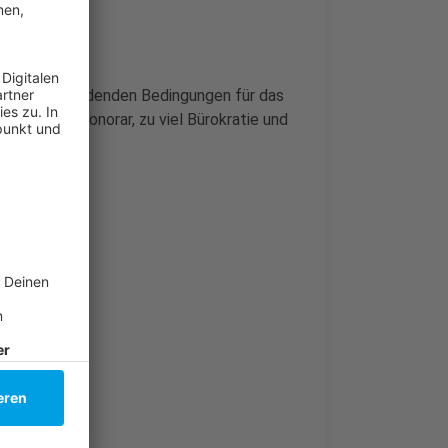
chlechter werdenden Bedingungen für das
 zu wenig Honorar, zu viel Bürokratie und
en