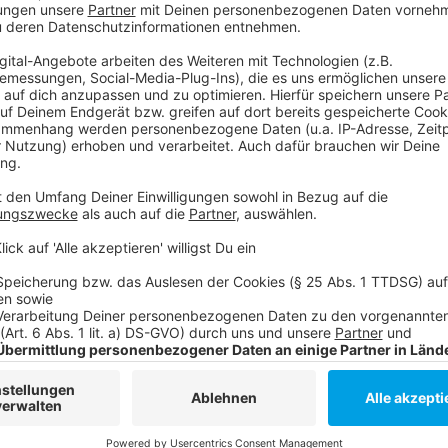
Anzeige
Das liegt laut eines Sprechers auch an den immer s
Führen oder Neugründen einer Apotheke. Zum Beispiel
der herrschende Fachkräftemangel.
Anzeige
Weitere Infos und Links zum Thema:
Anzeige
Die Meldung der Apothekerkammer Nordrhein
Fit durch den Winter - Die Erkältungszeit hat begonn
Hier informiert der Apothekerverband Nordrhein