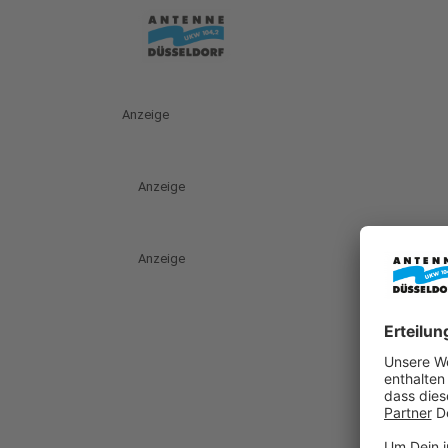
Anzeige
Anzeige
Anzeige