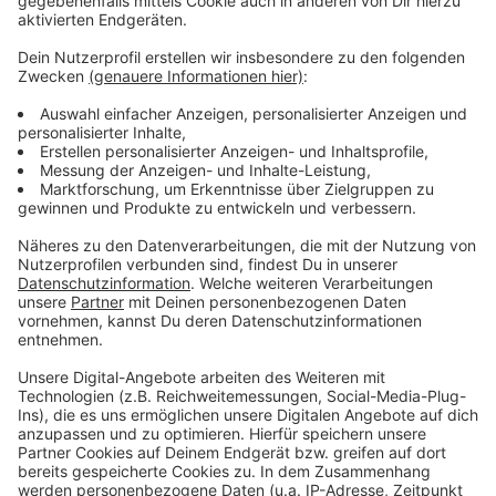
kommenden Semester eine Veranstaltungsreihe zum
Thema Antisemitismus organisieren.
Anzeige
Weitere Infos und Links zum Thema:
Anzeige
Düsseldorf: Zeitzeugin des Holocaust spricht an der
HHU
Mehr rechts motivierte Straftaten in Düsseldorf
Webseite der HHU:
Anzeige