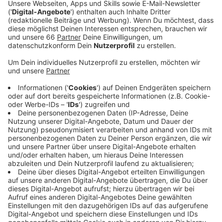
Anzeige
Der Sozialwissenschaftler Heiko Beyer wird das Amt
übernehmen. Er beschäftigt sich in seinen
Forschungen unter anderem mit Antisemitismus.
Anzeige
Beyer für 3 Jahre als Ansprechpartner
Anzeige
Beyer soll zunächst für die nächsten drei Jahre allen
jüdischen Personen an der Uni als Ansprechpartner zur
Verfügung stehen. Er möchte außerdem im