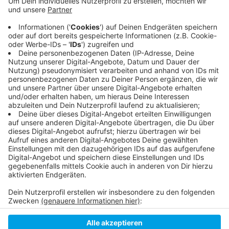
Straße, der Fürstenwall und die Lorettostraße.
Danach geht es wieder zurück auf die Neusser
Straße Richtung Bilker Allee. Die Polizei rechnet
mit rund 7.000 Teilnehmern, nach eigenen
Aussagen sähe es aktuell aber noch nach weniger
aus.
Veröffentlicht:
Samstag, 19.02.2022 14:48
Anzeige
Anzeige
Anzeige