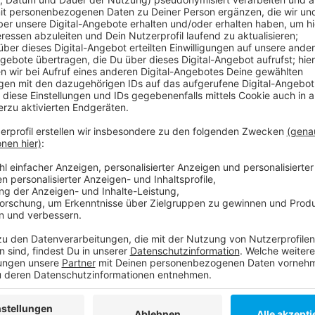
Anzeige
Der Ticketverkauf läuft bereits. Die ersten
500 Karte
Euren exklusiven Platz bei Antenne Düsseldorf feier
Größten Kirmes am Rhein mit DJ Marc Pesch.
Das bieten wir euch:
Inklusive Cocktail-Area
Liegestühle
Eine riesige Tanzfläche
Den besten Blick auf das Feuerwerk, direkt am 
Präsentiert von der Emil Frey NRW Garage in Düsseld
Füchschen Alt und in Kooperation mit den Schützen 
Hier geht es die:
KARTEN
(bitte auf den Link klicken
Anzeige