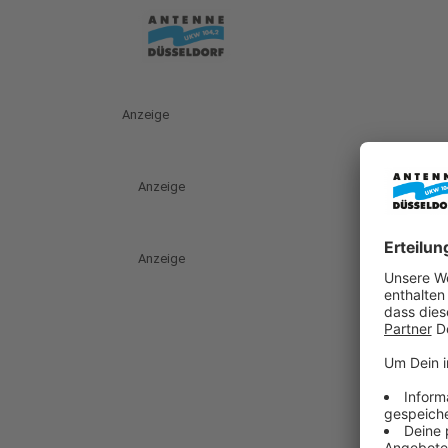
Anzeige
Anzeige
Anzeige