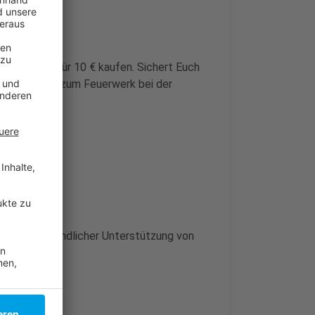
n könnt ihr für 10 € kaufen. Sichert Euch
t - der Party zum Feuerwerk bei der
Rheinufer
orf, mit freundlicher Unterstützung von
von 1316.
)