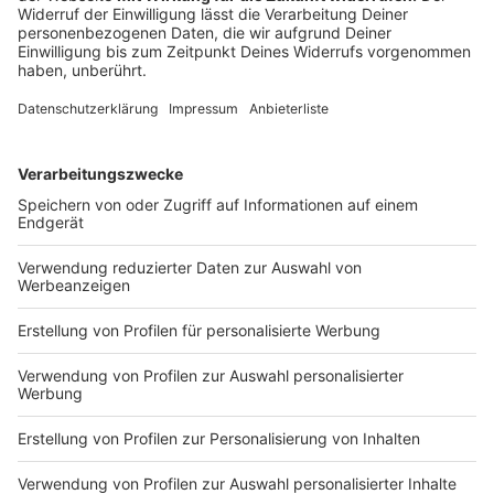
November
9. November:
Inbetriebnahme einer großen
Regenrückhaltebeckenanlage in Lohausen.
21.–24. November:
MEDICA plus Biotec'90, die
größte Medizin-Fachmesse der Welt.
Dezember
2. Dezember:
Erste gesamtdeutsche
Bundestagswahl.
14. Dezember:
Verleihung der Förderpreise der
Stadt Düsseldorf.
18. Dezember:
Eröffnung der Disco
"Rheingoldsaal" im Hauptbahnhof.
Anzeige
Weitere Infos und Links zum Thema: