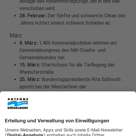
Absage des Rosenmontagszugs, der in den Mai
verschoben wird.
28. Februar:
Der fünfte und schwerste Orkan des
Jahres richtet erneut schwere Schäden an.
März
8. März:
1.400 Kommunalpolitiker nehmen am
Gemeindekongress des NW-Städte- und
Gemeindebundes teil.
15. März:
Startschuss für die Tieflegung der
Rheinuferstraße.
25. März:
Bundestagspräsidentin Rita Süßmuth
spricht bei der Meisterfeier der
Handwerkskammer. Die DEG wird Deutscher
Eishockeymeister. Vierzehn Gelenkbusse und
sieben Nutzfahrzeuge werden nach Karl-Marx-
Stadt (Chemnitz) geschickt.
28. März:
Vorstellung des neuen
Reinigungsbeckens der Kläranlage Nord/Ilverich.