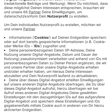
Der Radsportclub Düsseldorpia feiert sein 100-
jähriges Bestehen.
29. März:
Wolfgang Kohlhaase erhält den
Helmut-Käutner-Preis.
31. März:
Oberbürgermeister Klaus Bungert gibt
die neue Fußgänger- und Radlerbrücke über die
Hafeneinfahrt frei.
April
1. April:
Übergabe des Robert-Schumann-
Autographs im Rahmen eines Konzerts.
12. April:
Das Oberkasseler Fernmeldeamt stellt
auf digitale Vermittlung um.
27. April – 10. Mai:
Die DRUPA, weltgrößte
Messe für Drucktechnik, findet statt.
Mai
1. Mai:
Kirchliche Weihe der griechisch-
orthodoxen Kirche in Hassels. Enthüllung des