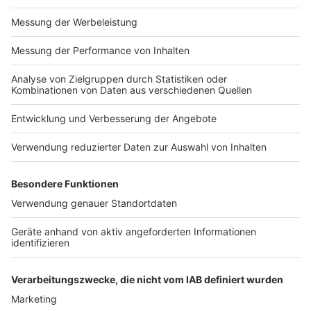
Anzeige
Diese Menschen sind tagtäglich bei Antenne
Düsseldorf für euch im Einsatz
Nachrichten aus Düsseldorf
Das schreibt Wiki über uns
Anzeige
Folge uns für mehr News & Updates:
Anzeige
Livestream
|
Instagram
|
Facebook
|
WhatsApp-Kanal
Anzeige