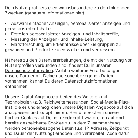
Josef-Monuments von Bert Gerresheim.
2. Mai:
Einweihung der Nordschleife der S-Bahn-
Strecke zum Flughafen.
19. Mai:
Der Rosenmontagszug wird mit 82 Tagen
Verspätung nachgeholt.
31. Mai:
Richtfest für das Euro-Center II am
Seestern. Der Rat wählt Dr. Henning Friege zum
Umweltdezernenten.
Juni
15. Juni:
Einrichtung eines geologischen
Lehrpfads am Elbsee.
18. Juni:
Eröffnung des Gewerbeparks Hellerhof.
28. Juni:
Gründung des Studienwerks für deutsch-
japanischen Kulturaustausch durch Teigi Nagai.
Juli
1. Juli:
Einführung der DM in der DDR.
28. Juli:
Das Fortuna-Stadion wird in "Paul-Janes-
Stadion" umbenannt.