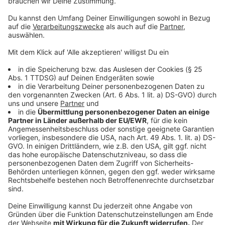
August
10.–13. August:
Deutsche Leichtathletik-
Meisterschaften im Rheinstadion.
29. August:
Eröffnung des neuen Theaterhauses
der Freien Düsseldorfer Theatergruppen.
September
1. September:
Wiedereröffnung des Hallenbads
Unterrath.
30. September:
Verlegung des Verkehrs im
Rahmen der Bauarbeiten am Rheinufertunnel.
Oktober
3. Oktober:
Feierlichkeiten zur Deutschen Einheit.
7. Oktober:
Antenne Düsseldorf geht auf
Sendung.
27. Oktober:
Sprengung der Autohochstraße am
Hafen.