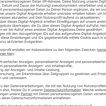
Veröffentlicht:
Dienstag, 18.05.2021 13:35
Anzeige
Der bietet den Kindern die Möglichkeiten zu klettern
kleines „Ferienhäuschen“ mit Balkon und Rutsche gib
zu spielen. Bei der Neugestaltung sollen dafür alt
werden angelegt. Wenn alles beschlossen und genehm
Arbeiten begonnen werden.
Anzeige
Weitere Links und Infos zum Thema
Anzeige