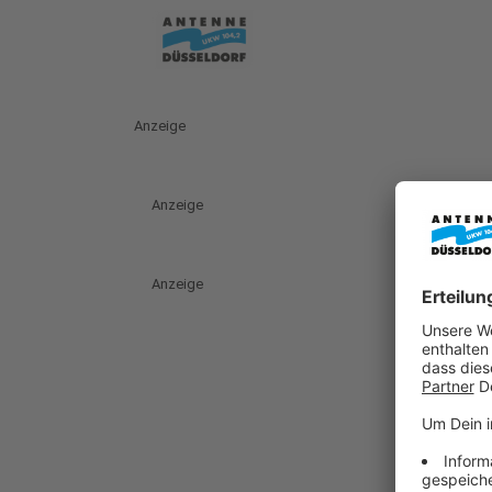
Anzeige
Anzeige
Anzeige