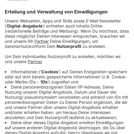
Veröffentlicht:
Dienstag, 01.07.2025 06:37
Anzeige
Angebote für Anfänger und Fortgeschrittene
Anzeige
Sowohl für komplette Anfänger als auch für
Fortgeschrittene gibt es besondere Ferienangebote:
Kinder können in verschiedenen Düsseldorfer Bädern
das Schwimmen entweder erlernen oder verbessern.
Die Kurse dauern jeweils zwei Wochen und täglich wird
eine Stunde geübt.
Anzeige