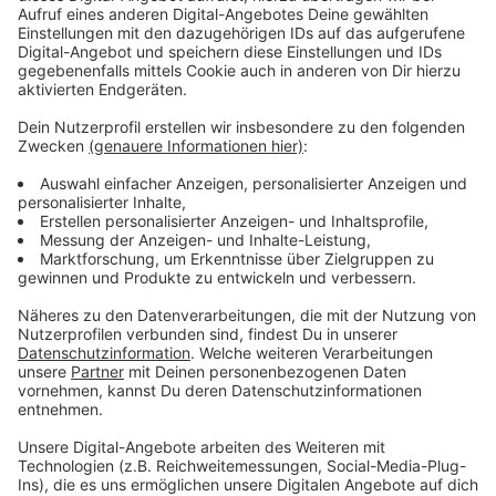
Kleine Gruppen und Abzeichen als Ziel
Anzeige
Am Ende gibt es erste Abzeichen, zum Beispiel das
"Seepferdchen" oder "Bronze". Das sei auch eine gute
Vorbereitung auf den Schwimmunterricht in der
Schule, so die Bädergesellschaft. Die
Kurse
bestehen
demnach aus maximal acht Kindern und kosten knapp
70 Euro.
Anzeige
Weitere Infos und Links zum Thema:
Anzeige