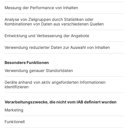
Später aber gab es immer häufiger gesundheitliche
Probleme: eine Bandscheiben-OP etwa, bevor er 2013
bei einem Auftritt in Chemnitz geschwächt auf der
Bühne zusammenbrach. 2017 stürzte er im
Badezimmer seines Hauses auf Mallorca und brach
sich den Knöchel. Aber wieder kämpfte sich der
Sänger ins Leben und ins Showbiz zurück.
Anzeige
Costa Cordalis hat einmal erklärt, er hoffe, über 100
Jahre alt zu werden. Dieser Wunsch wurde ihm nicht
erfüllt. Anita aber lebt auf allen Schlagerpartys weiter.
Anzeige