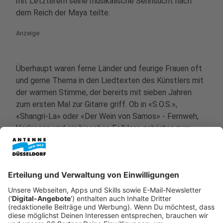
mit Letzterem seine musikalische Sehnsucht nach
dem Reich der Maya teilte.
Anzeige
Überhaupt waren ferne Länder und feurige Frauen oft
und gerne Thema in den Liedtexten des Künstlers mit
der warmen Stimme, der bereits mit sieben Jahren
zum ersten Mal zur Gitarre griff. Ob in «S.O.S.»,
«Shangri-La» oder «Der Wein von Samos» - Fernweh,
Verlangen und ein bisschen Folklore gehörten zum
Cordalis-Stil.
Anzeige
1944 als Konstantinos Kordalis in Mittelgriechenland
geboren, wagte Cordalis mit gerade einmal 16 Jahren
den Sprung nach Frankfurt, wo der Teenager schnell