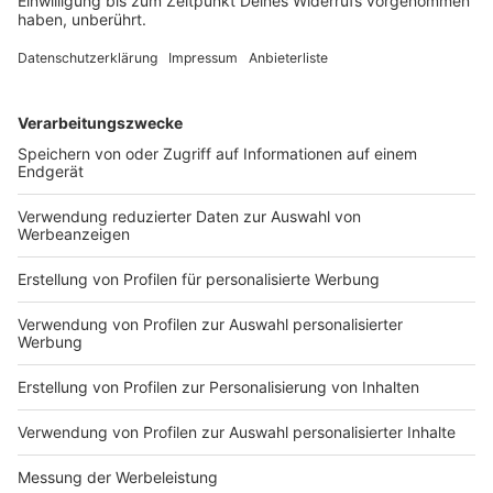
Liebestechnisch hatte er schon früh das große Glück
gefunden: Fast 50 Jahre war Cordalis mit seiner Frau
Ingrid verheiratet, mit der er drei Kinder hat. Seit 2015
war er zudem Opa der kleinen Sophia, der Tochter von
der «Katze» und Sohn Lucas.
Anzeige
Auch sportlich feierte Cordalis Erfolge. So nahm er
1985 für sein Heimatland bei der Nordischen Ski-WM
in Seefeld am Skilanglauf-Wettbewerb über 30
Kilometer teil. Zwar kam er als Letzter ins Ziel, aber in
Griechenland wurde er immerhin zwei Mal
Landesmeister.
Anzeige