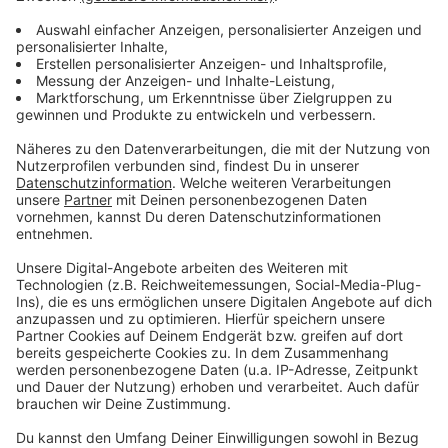
Anzeige
Einen privaten Einblick in sein Leben gewährte der
Künstler zu seinem 70. Geburtstag im Jahr 2014, als er
unter dem Titel «Der Himmel muss warten» seine
Autobiografie publizierte. «In der Boulevardpresse
muss ich mich ständig gegen irgendwelche
Anfeindungen wehren», schrieb Cordalis in dem Buch,
das er gemeinsam mit Stefan Alberti von der «Neuen
Osnabrücker Zeitung» verfasst hatte.
Anzeige
«Mein Aussehen wird als schäbiges Resultat von
misslungenen Schönheitsoperationen mit Botox
präsentiert», klagte er - dabei sei das vielerorts für
Schlagzeilen sorgende «Vollmondgesicht», wie er