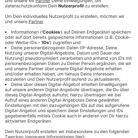
Deutsch lernte. Später studierte er Germanistik und
Philosophie, ohne allerdings einen Abschluss zu
erlangen. Seine Karriere als Sänger begann 1965, und
zwar mit einem am King of Rock'n'Roll inspirierten
Cover-Song: «Du hast ja Tränen in den Augen», eine
deutsche Fassung des Elvis-Schmachtsongs «Crying
in the Chapel».
Anzeige
Der Durchbruch gelang ein Jahrzehnt später mit einer
Frauen-Trilogie: Carolina (1973), Anna Lena (1974) und
Anita (1976) machten Cordalis auch dank Auftritten in
Dieter Thomas Hecks «Hitparade» und Ilja Richters
«Disco» schnell zur Kultfigur der Schlagerszene.
Insgesamt verkaufte Costa Cordalis im Laufe der
Jahre mehr als zehn Millionen Tonträger.