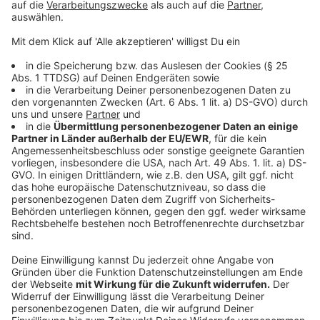
selbst es nannte, Folge einer langen
Cortisonbehandlung wegen einer Rückenerkrankung
gewesen. Nur mit Hyaluronsäure sei er gegen Fältchen
vorgegangen - «nicht mehr und nicht weniger».
Anzeige
Positiver fielen seine Erinnerungen an die RTL-
Dschungelshow «Ich bin ein Star - Holt mich hier raus!»
aus. In deren erster Staffel holte er sich 2004 prompt
den Sieg - und wurde so zum Dauergast auch in
anderen TV-Sendungen. Das habe ihm «rund eine halbe
Million Euro in die Kasse gespült», gab «König Costa»
offen zu. «Da soll jeder über das Dschungelcamp
denken, was er will. Auf solche Summen verzichtet
kein Künstler gerne.»
Anzeige